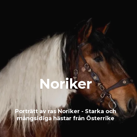
Noriker
Porträtt av ras Noriker - Starka och
mångsidiga hästar från Österrike