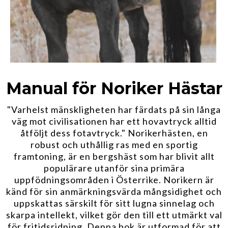
Manual för Noriker Hästar
"Varhelst mänskligheten har färdats på sin långa
väg mot civilisationen har ett hovavtryck alltid
åtföljt dess fotavtryck." Norikerhästen, en
robust och uthållig ras med en sportig
framtoning, är en bergshäst som har blivit allt
populärare utanför sina primära
uppfödningsområden i Österrike. Norikern är
känd för sin anmärkningsvärda mångsidighet och
uppskattas särskilt för sitt lugna sinnelag och
skarpa intellekt, vilket gör den till ett utmärkt val
för fritidsridning. Denna bok är utformad för att