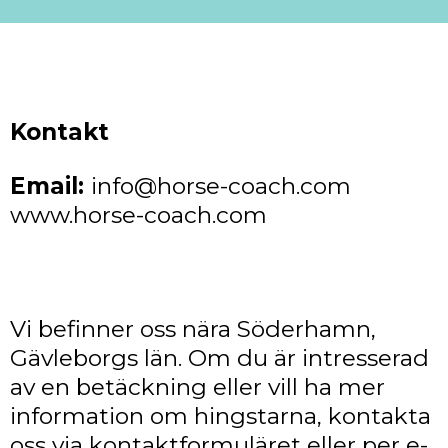
Pöker`s Rocky
född 2016
Mkh 1,02 m
brun tigrerad skäck
hingstbok Bayerns avelsförening
för små hästar och specialraser
svensk registrering
vänlig, intelligent och frisk hingst
med sportig exteriör, sunda hovar
och utmärkta rörelser
Full Pedegree