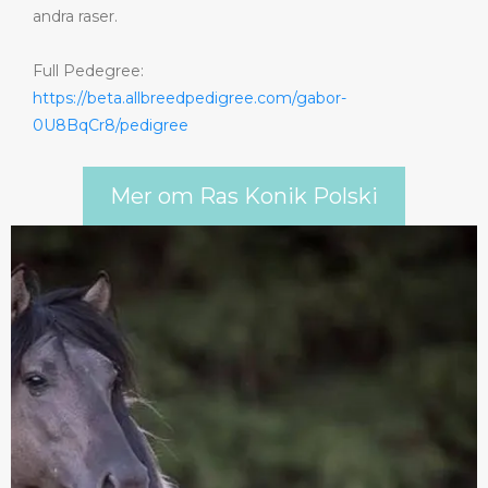
andra raser.
Full Pedegree:
https://beta.allbreedpedigree.com/gabor-
0U8BqCr8/pedigree
Mer om Ras Konik Polski