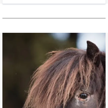
Last Name
Email
*
Jag samtycker till att mina personuppgifter
samlas in och lagras av färgfull hästar i syfte
att hantera min förfrågan. Jag förstår att
mina uppgifter inte kommer att delas med
tredje part utan mitt uttryckliga medgivande.
skicka